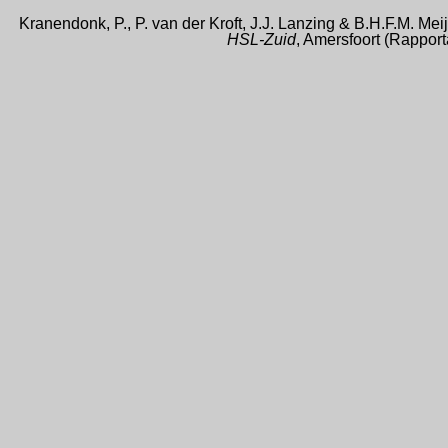
Kranendonk, P., P. van der Kroft, J.J. Lanzing & B.H.F.M. Mei
HSL-Zuid
, Amersfoort (Rappo